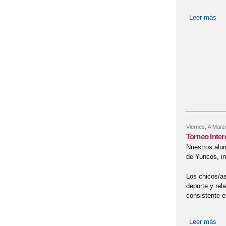
Leer más
so
Viernes, 4 Marz
Torneo Inte
Nuestros alum
de Yuncos, in
Los chicos/as
deporte y rel
consistente e
Leer más
sob