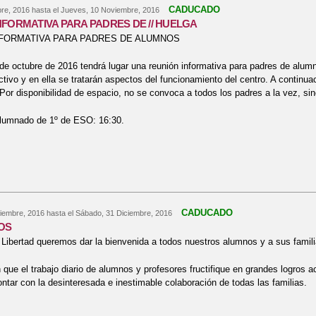
CADUCADO
re, 2016
hasta el
Jueves, 10 Noviembre, 2016
NFORMATIVA PARA PADRES DE // HUELGA
NFORMATIVA PARA PADRES DE ALUMNOS
de octubre de 2016 tendrá lugar una reunión informativa para padres de alumn
ectivo y en ella se tratarán aspectos del funcionamiento del centro. A continu
 Por disponibilidad de espacio, no se convoca a todos los padres a la vez, sin
alumnado de 1º de ESO: 16:30.
bre REUNIÓN INFORMATIVA PARA PADRES DE // HUELGA
CADUCADO
iembre, 2016
hasta el
Sábado, 31 Diciembre, 2016
OS
Libertad queremos dar la bienvenida a todos nuestros alumnos y a sus famil
que el trabajo diario de alumnos y profesores fructifique en grandes logros 
tar con la desinteresada e inestimable colaboración de todas las familias.