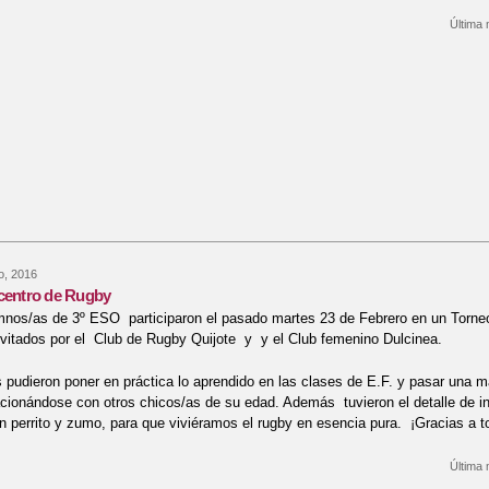
Última 
bre DÍA DE LA NIEVE
o, 2016
rcentro de Rugby
nos/as de 3º ESO participaron el pasado martes 23 de Febrero en un Torneo 
vitados por el Club de Rugby Quijote y y el Club femenino Dulcinea.
 pudieron poner en práctica lo aprendido en las clases de E.F. y pasar una 
acionándose con otros chicos/as de su edad. Además tuvieron el detalle de in
n perrito y zumo, para que viviéramos el rugby en esencia pura. ¡Gracias a t
Última 
re Torneo Intercentro de Rugby