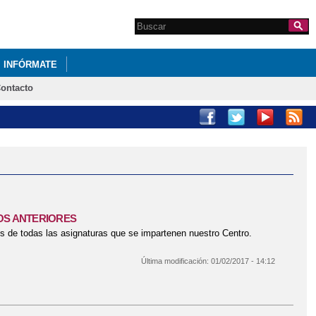
Search this site
Formulario de
búsqueda
INFÓRMATE
ontacto
OS ANTERIORES
es de todas las asignaturas que se impartenen nuestro Centro.
Última modificación:
01/02/2017 - 14:12
S DE CURSOS ANTERIORES