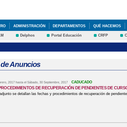
Pasar al
contenido
principal
TRO
ADMINISTRACIÓN
DEPARTAMENTOS
QUÉ HACEMOS
LM
Delphos
Portal Educación
CRFP
C
 de Anuncios
CADUCADO
brero, 2017
hasta el
Sábado, 30 Septiembre, 2017
PROCEDIMIENTOS DE RECUPERACIÓN DE PENDIENTES DE CURS
 adjunto se detallan las fechas y procedimientos de recuperación de pendient
bre FECHAS Y PROCEDIMIENTOS DE RECUPERACIÓN DE PENDIENTE