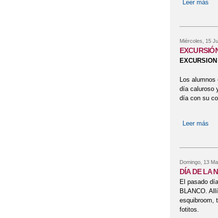
Leer más
so
Miércoles, 15 Ju
EXCURSIÓN
EXCURSION
Los alumnos 
día caluroso 
día con su c
Leer más
so
Domingo, 13 Ma
DÍA DE LA 
El pasado día
BLANCO. Allí 
esquibroom, t
fotitos.