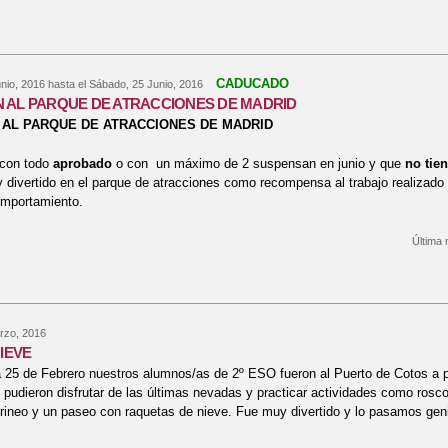
bre BIENVENIDOS
CADUCADO
nio, 2016
hasta el
Sábado, 25 Junio, 2016
 AL PARQUE DE ATRACCIONES DE MADRID
 AL PARQUE DE ATRACCIONES DE MADRID
con todo
aprobado
o con un máximo de 2 suspensan en junio y que
no tie
y divertido en el parque de atracciones como recompensa al trabajo realizado
omportamiento.
Última 
bre EXCURSIÓN AL PARQUE DE ATRACCIONES DE MADRID
rzo, 2016
NIEVE
 25 de Febrero nuestros alumnos/as de 2º ESO fueron al Puerto de Cotos a p
pudieron disfrutar de las últimas nevadas y practicar actividades como rosco
rineo y un paseo con raquetas de nieve. Fue muy divertido y lo pasamos gen