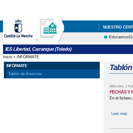
NUESTRO CEN
EducamosC
IES Libertad, Carranque (Toledo)
Inicio
»
INFÓRMATE
Se encuentra usted aquí
Tablón
INFÓRMATE
Tablón de Anuncios
Miércoles, 1 Fe
FECHAS Y 
En el fichero
Leer más
so