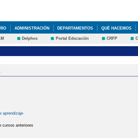
Pasar al
contenido
principal
TRO
ADMINISTRACIÓN
DEPARTAMENTOS
QUÉ HACEMOS
LM
Delphos
Portal Educación
CRFP
C
e aprendizaje
 cursos anteriores