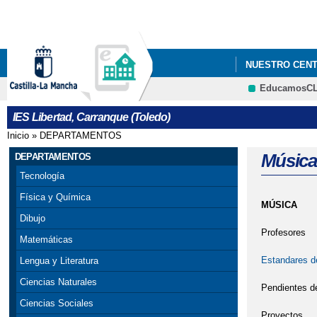
NUESTRO CEN
EducamosC
IES Libertad, Carranque (Toledo)
Inicio
»
DEPARTAMENTOS
Se encuentra usted aquí
Música
DEPARTAMENTOS
Tecnología
Física y Química
MÚSICA
Dibujo
Profesores
Matemáticas
Estandares d
Lengua y Literatura
Ciencias Naturales
Pendientes de
Ciencias Sociales
Proyectos