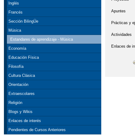
Inglés
Apuntes
Francés
Sección BilingÜe
Prácticas y e
Música
Actividades
Estandares de aprendizaje - Música
Enlaces de in
Economía
Educación Física
Filosofía
Cultura Clásica
Orientación
Extraescolares
Religión
Blogs y Wikis
Enlaces de interés
Pendientes de Cursos Anteriores