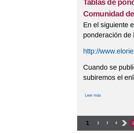
Tablas de pond
Comunidad de
En el siguiente 
ponderación de 
http://www.elori
Cuando se publi
subiremos el enl
Leer más
sobre Tablas de p
Páginas
1
2
3
4
›