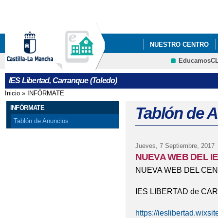
Pa
co
pri
NUESTRO CENTRO
EducamosC
IES Libertad, Carranque (Toledo)
Inicio
»
INFÓRMATE
Se encuentra usted aquí
INFÓRMATE
Tablón de 
Tablón de Anuncios
Jueves, 7 Septiembre, 2017
NUEVA WEB DEL I
NUEVA WEB DEL CE
IES LIBERTAD de C
https://ieslibertad.wixs