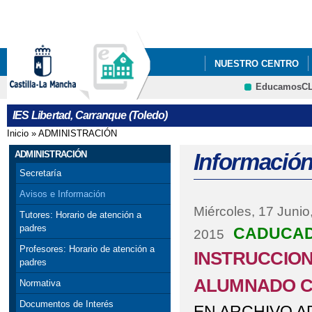
Pa
co
pri
NUESTRO CENTRO
EducamosC
IES Libertad, Carranque (Toledo)
Inicio
»
ADMINISTRACIÓN
Se encuentra usted aquí
ADMINISTRACIÓN
Información
Secretaría
Avisos e Información
Miércoles, 17 Junio
Tutores: Horario de atención a
padres
CADUCA
2015
Profesores: Horario de atención a
INSTRUCCION
padres
ALUMNADO CU
Normativa
Documentos de Interés
EN ARCHIVO A