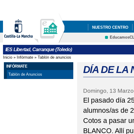
Pa
co
pri
NUESTRO CENTRO
EducamosC
IES Libertad, Carranque (Toledo)
Inicio
»
Infórmate
»
Tablón de anuncios
Se encuentra usted aquí
INFÓRMATE
DÍA DE LA 
Tablón de Anuncios
Domingo, 13 Marzo
El pasado día 2
alumnos/as de 2
Cotos a pasar un
BLANCO. Allí pud