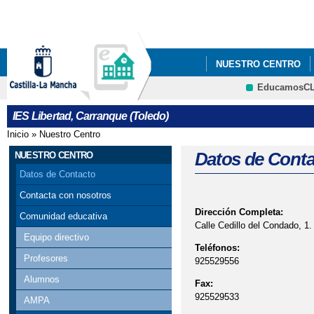
Pa
co
pri
NUESTRO CENTRO
EducamosC
IES Libertad, Carranque (Toledo)
Inicio
»
Nuestro Centro
Se encuentra usted aquí
Datos de Conta
NUESTRO CENTRO
Datos de Contacto
Contacta con nosotros
Dirección Completa:
Comunidad educativa
Calle Cedillo del Condado, 1.
Equipo directivo
Teléfonos:
Profesores
925529556
Alumnos
Fax:
925529533
AMPA