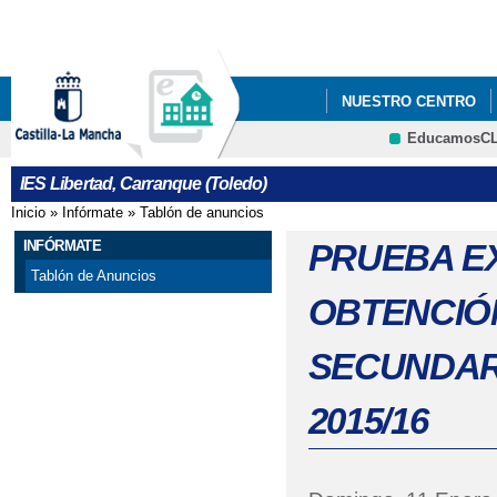
Pa
co
pri
NUESTRO CENTRO
EducamosC
IES Libertad, Carranque (Toledo)
Inicio
»
Infórmate
»
Tablón de anuncios
Se encuentra usted aquí
INFÓRMATE
PRUEBA E
Tablón de Anuncios
OBTENCIÓ
SECUNDAR
2015/16