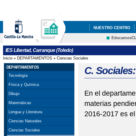
Pa
co
pri
NUESTRO CENTRO
EducamosC
IES Libertad, Carranque (Toledo)
Inicio
»
DEPARTAMENTOS
»
Ciencias Sociales
Se encuentra usted aquí
DEPARTAMENTOS
C. Sociales
Tecnología
Física y Química
En el departame
Dibujo
materias pendie
Matemáticas
Lengua y Literatura
2016-2017 es el 
Ciencias Naturales
Ciencias Sociales