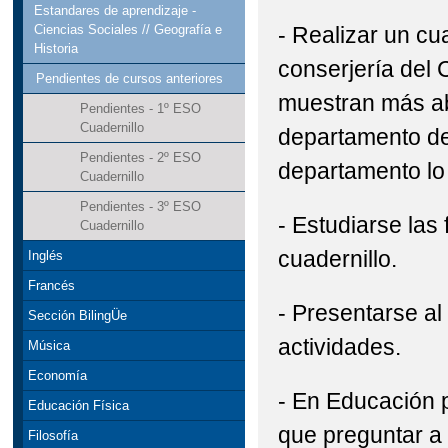
Estandares de aprendizaje -
- Realizar un cu
Ciencias Sociales // Geografía e
Historia
conserjería del 
Pendientes de cursos anteriores
muestran más ab
Pendientes - 1º ESO
Cuadernillo
departamento de 
Pendientes - 2º ESO
departamento lo
Cuadernillo
Pendientes - 3º ESO
- Estudiarse las 
Cuadernillo
cuadernillo.
Inglés
Francés
- Presentarse a
Sección BilingÜe
actividades.
Música
Economía
- En Educación p
Educación Física
que preguntar a 
Filosofía