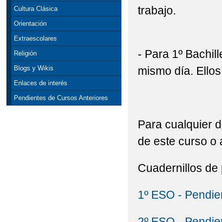
trabajo.
Cultura Clásica
Orientación
Extraescolares
- Para 1º Bachil
Religión
mismo día. Ellos
Blogs y Wikis
Enlaces de interés
Pendientes de Cursos Anteriores
Para cualquier d
de este curso o 
Cuadernillos de
1º ESO - Pendie
2º ESO - Pendie