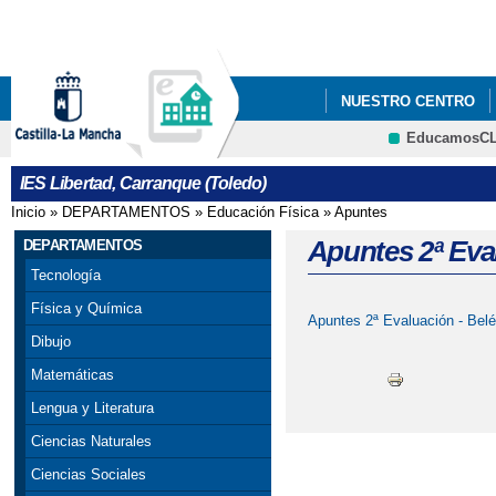
Pa
co
pri
NUESTRO CENTRO
EducamosC
IES Libertad, Carranque (Toledo)
Inicio
»
DEPARTAMENTOS
»
Educación Física
»
Apuntes
Se encuentra usted aquí
Apuntes 2ª Eva
DEPARTAMENTOS
Tecnología
Física y Química
Apuntes 2ª Evaluación - Bel
Dibujo
Matemáticas
Lengua y Literatura
Ciencias Naturales
Ciencias Sociales