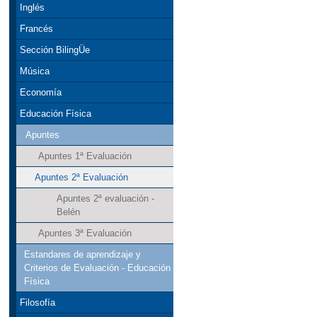
Inglés
Francés
Sección BilingÜe
Música
Economía
Educación Física
Apuntes
Apuntes 1ª Evaluación
Apuntes 2ª Evaluación
Apuntes 2ª evaluación -
Belén
Apuntes 3ª Evaluación
Estandares de aprendizaje y
Criterios de Evaluación - Educación
Física
Filosofía